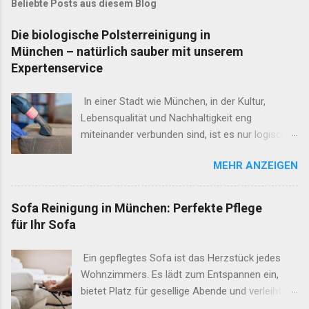
Beliebte Posts aus diesem Blog
Die biologische Polsterreinigung in
München – natürlich sauber mit unserem
Expertenservice
In einer Stadt wie München, in der Kultur,
Lebensqualität und Nachhaltigkeit eng
miteinander verbunden sind, ist es nur logisch,
dass sich diese Werte auch in unseren
MEHR ANZEIGEN
täglichen Gewohnheiten widerspiegeln. Eine
dieser Gewohnheiten ist die Pflege unserer
Möbel und Accessoires – speziell jener, die aus
Sofa Reinigung in München: Perfekte Pflege
Naturmaterialien bestehen oder ökologischen
für Ihr Sofa
Standards entsprechen. Hier kommt unsere
Expertise ins Spiel: die biologische
Ein gepflegtes Sofa ist das Herzstück jedes
Polsterreinigung durch unser Unternehmen, Ihr
Wohnzimmers. Es lädt zum Entspannen ein,
verlässlicher Partner für eine gründliche und
bietet Platz für gesellige Abende und verleiht
zugleich schonende Säuberung von
Ihrem Zuhause ein gemütliches Ambiente.